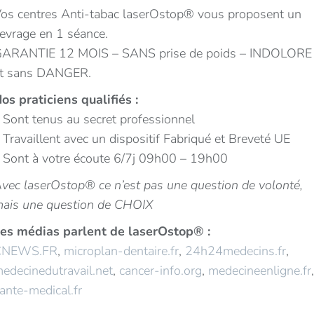
os centres Anti-tabac laserOstop® vous proposent un
evrage en 1 séance.
ARANTIE 12 MOIS – SANS prise de poids – INDOLORE
t sans DANGER.
os praticiens qualifiés :
 Sont tenus au secret professionnel
 Travaillent avec un dispositif Fabriqué et Breveté UE
 Sont à votre écoute 6/7j 09h00 – 19h00
vec laserOstop® ce n’est pas une question de volonté,
ais une question de CHOIX
es médias parlent de laserOstop® :
CNEWS.FR
,
microplan-dentaire.fr
,
24h24medecins.fr
,
edecinedutravail.net
,
cancer-info.org
,
medecineenligne.fr
ante-medical.fr