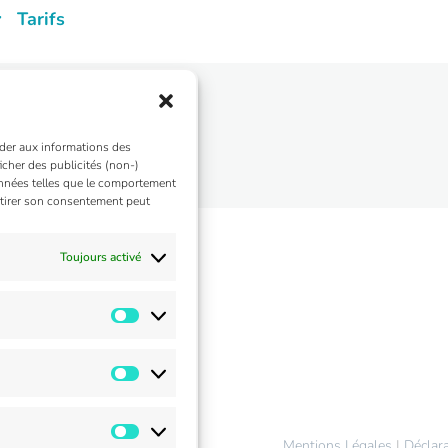
Tarifs
bac Charleroi
éder aux informations des
icher des publicités (non-)
onnées telles que le comportement
retirer son consentement peut
Toujours activé
top
Mentions Légales
|
Déclara