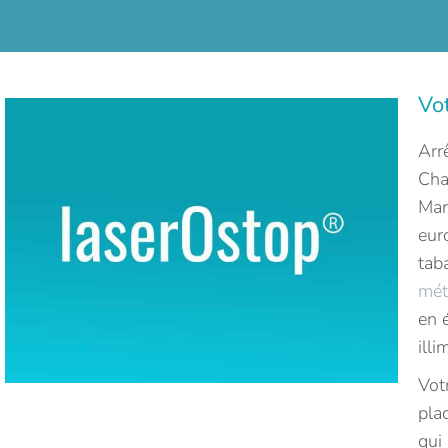
Vot
Arr
Cha
Mar
eur
tab
mét
en 
illi
Vot
pla
qui