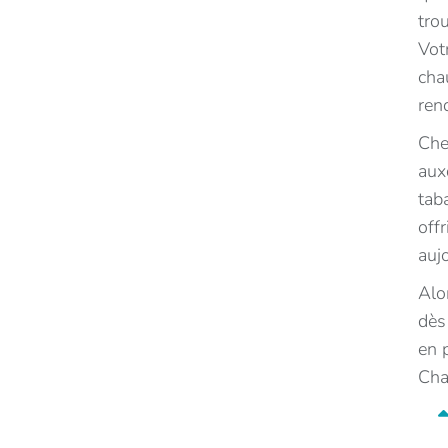
tro
Vot
cha
ren
Che
aux
tab
off
auj
Alo
dès
en 
Cha