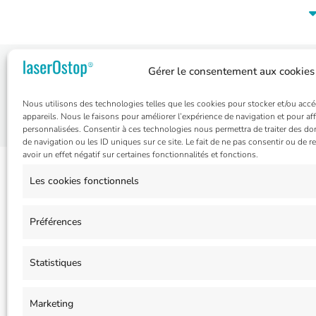
Gérer le consentement aux cookies
Prendre rendez-vous | Centre anti ta
Nous utilisons des technologies telles que les cookies pour stocker et/ou acc
appareils. Nous le faisons pour améliorer l’expérience de navigation et pour aff
personnalisées. Consentir à ces technologies nous permettra de traiter des d
de navigation ou les ID uniques sur ce site. Le fait de ne pas consentir ou de 
avoir un effet négatif sur certaines fonctionnalités et fonctions.
Les cookies fonctionnels
Préférences
Nos clients recommandent
laserOs
Statistiques
Marketing
Tous droits réservés 2026 © laserOstop SARL