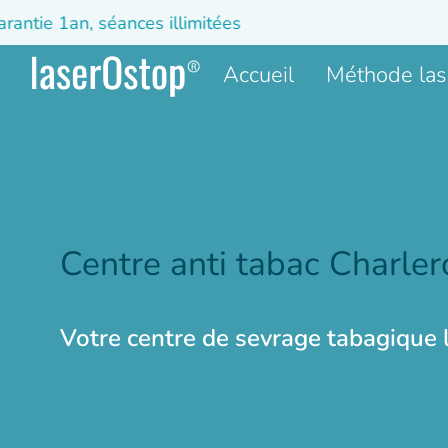
ntie 1an, séances illimitées
Accueil
Méthode la
Centre anti tabac Charler
Votre centre de sevrage tabagique 