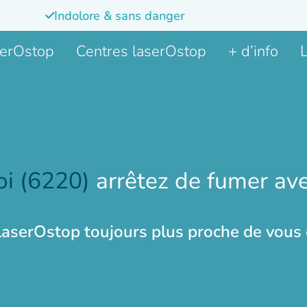
Indolore & sans danger
serOstop
Centres laserOstop
+ d’info
L
oi (6220)
arrêtez de fumer av
laserOstop toujours plus proche de vous