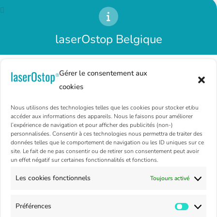
laserOstop belge
Vous souhaitez d’autres renseignements sur la
laserOstop Belgique
méthode laserOstop ?
Afin d’avoir toutes les réponses à vos
Nos centres sont momentanément fermés. Merci pour votre
Gérer le consentement aux
patience et votre compréhension.
questions, nous vous invitons à contacter le
cookies
La réouverture approche, et vous pouvez déjà reprendre
centre laser anti tabac laserOstop le plus
rendez-vous en ligne.
proche de chez vous.
Nous utilisons des technologies telles que les cookies pour stocker et/ou
Charleroi
Liège
Mons
accéder aux informations des appareils. Nous le faisons pour améliorer
l’expérience de navigation et pour afficher des publicités (non-)
personnalisées. Consentir à ces technologies nous permettra de traiter des
PRENDRE RENDEZ-VOUS
données telles que le comportement de navigation ou les ID uniques sur ce
site. Le fait de ne pas consentir ou de retirer son consentement peut avoir
Votre démarche pour arrêter de fumer nous tient à cœur
VOIR NOS CENTRES
un effet négatif sur certaines fonctionnalités et fonctions.
Les cookies fonctionnels
Toujours activé
Nos clients recommandent
Préférences